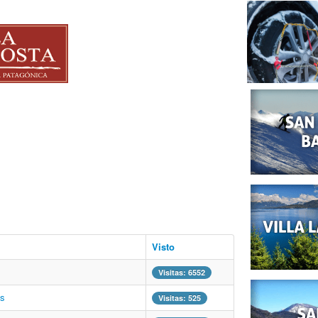
Visto
Visitas: 6552
os
Visitas: 525