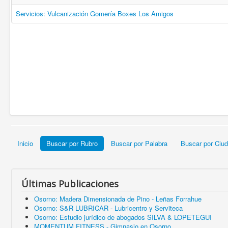
Servicios: Vulcanización Gomería Boxes Los Amigos
Inicio
Buscar por Rubro
Buscar por Palabra
Buscar por Ciu
Últimas Publicaciones
Osorno: Madera Dimensionada de Pino - Leñas Forrahue
Osorno: S&R LUBRICAR - Lubricentro y Serviteca
Osorno: Estudio jurídico de abogados SILVA & LOPETEGUI
MOMENTUM FITNESS - Gimnasio en Osorno