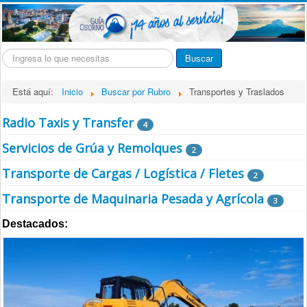
Buscar...
Buscar
Está aquí:
Inicio
Buscar por Rubro
Transportes y Traslados
Radio Taxis y Transfer
4
Servicios de Grúa y Remolques
2
Transporte de Cargas / Logística / Fletes
2
Transporte de Maquinaria Pesada y Agrícola
3
Destacados: